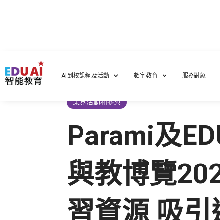
首頁
/
最新集團動態
/
Parami及EDU A.I.參
AI到校課程及活動
數字教育
服務對象
業界活動和參與
Parami及
與教博覽20
習資源 吸