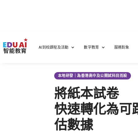
首頁
/
SchoolMind Grading：AI 改卷工具
AI到校課程及活動
數字教育
服務對象
本地研發｜為香港高中及公開試科目而設
將紙本試卷
快速轉化為
可
估數據