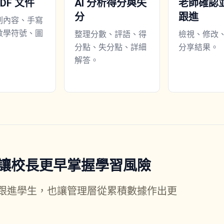
DF 文件
AI 分析得分與失
老師確認
分
跟進
刷內容、手寫
數學符號、圖
整理分數、評語、得
檢視、修改
分點、失分點、詳細
分享結果。
解答。
讓校長更早掌握學習風險
跟進學生，也讓管理層從累積數據作出更