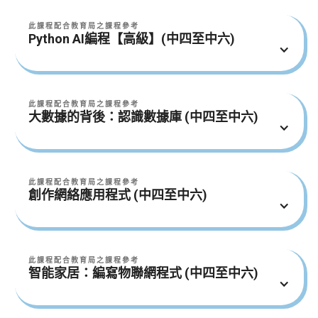
訓練、測試和優化機器學習模型
​＊必須先參與Python​拍拉AI編程【基礎】課程＊
此課程配合教育局之課程參考
Python編程基礎
Python​ AI編程【高級】(中四至中六)
學生將會掌握
Python數據結構
編程中常用的迴圈
Python邏輯運算
編程中常用的函數
​＊必須先參與 Python拍拉AI編程【進階]班＊
此課程配合教育局之課程參考
每堂內容
大數據的背後：認識數據庫 (中四至中六)
學生將會掌握
迴圈
物件導向程式設計 （高級編程技巧，讓學生在大學
前率先體驗）
學生將會掌握
函數式編程
基于類編程 （高級編程技巧，讓學生在大學前率先
此課程配合教育局之課程參考
遞迴
認識數據庫管理系統（DBMS）
體驗）
創作網絡應用程式 (中四至中六)
認識結構化查詢語言（SQL）
每堂內容
每堂內容
學生將會掌握
物件導向程式設計
此課程配合教育局之課程參考
數據庫管理系統介紹
認識客戶機-伺服器概念
基于類編程
智能家居：編寫物聯網程式 (中四至中六)
認識及設計網絡編程
結構化查詢語言（SQL）介紹
基礎編程概念（數據存儲、邏輯運算）
每堂內容
數據庫設計