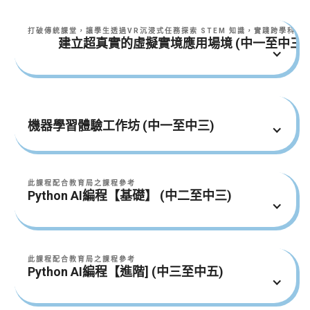
打破傳統課堂，讓學生透過VR沉浸式任務探索 STEM 知識，實踐跨學科問
建立超真實的虛擬實境應用場境 (中一至中三)
學生將會掌握
物理學原理：重力、浮力/升力、力矩等
機器學習體驗工作坊 (中一至中三)
電學基礎：電力、照明與火的應用
數學應用：三角函數與微分概念
邏輯控制：AND/OR/NOR/NAND/X邏輯、PID控制
學生將會掌握
3D建模技術與信息與通信技術（ICT）
此課程配合教育局之課程參考
​​​Python語言和程序設計基礎知識
虛擬實境（VR）場景的創建及應用：使用Oculus
Python​ AI編程【基礎】 (中二至中三)
學習收集數據的技巧
Quest進行沉浸式體驗
每堂內容
可自訂適合貴校課程的場景：以
任務為基礎的
學生將會掌握
解決問題單元
此課程配合教育局之課程參考
了解人工智能機器學習概念、初探Google
Python編程
Python AI編程【進階] (中三至中五)
Teachable Machine
Python數據結構
虛擬災難救援任務
學習使用Google Teachable Machine
建造內燃機、修復受損飛機
每堂內容