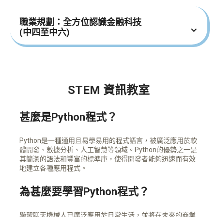
學生將會掌握
認識客戶機—伺服器概念
認識編程模型運作
職業規劃：全方位認識金融科技
靈活運用物聯網（IoT）
認識網頁編程
(中四至中六)
每堂內容
課題－編寫網頁應用程式I
學生將會掌握
編程模型
對金融科技、加密貨幣、NFT等背後的各種技術的概
念
物聯網（IoT）應用
STEM 資訊教室
了解科技內容，讓他們在選科時更有把握
測試與除錯
每堂內容
甚麼是Python程式？
認識金融科技與應用
Python是一種通用且易學易用的程式語言，被廣泛應用於軟
認識區塊鏈
體開發、數據分析、人工智慧等領域。Python的優勢之一是
其簡潔的語法和豐富的標準庫，使得開發者能夠迅速而有效
認識加密貨幣/NFT
地建立各種應用程式。
為甚麼要學習Python程式？
學習聊天機械人已廣泛應用於日常生活，並將在未來的商業