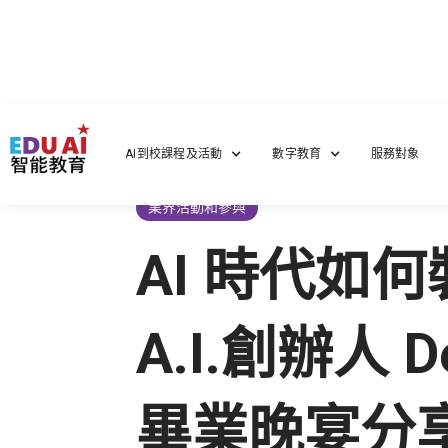
首頁
/
最新集團動態
/
AI 時代如何裝備自己？ Param
AI到校課程及活動
數字教育
服務對象
業界活動和參與
AI 時代如何裝
A.I.創辦人
畢業晚宴分享